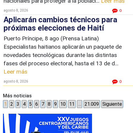
nacionales para proteger a la poblaci...
Leer más
agosto 8, 2026
0
Aplicarán cambios técnicos para
próximas elecciones de Haití
Puerto Príncipe, 8 ago (Prensa Latina)
Especialistas haitianos aplicarán un paquete de
novedades tecnológicas durante las distintas
fases del proceso electoral, hasta el 13 de d...
Leer más
agosto 8, 2026
0
Más noticias
1
2
3
4
5
6
7
8
9
10
11
…
21.009
Siguiente