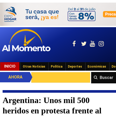
INICIO
Otras Noticias
Política
Deportes
Económicas
Do
AHORA
Buscar
Argentina: Unos mil 500
heridos en protesta frente al