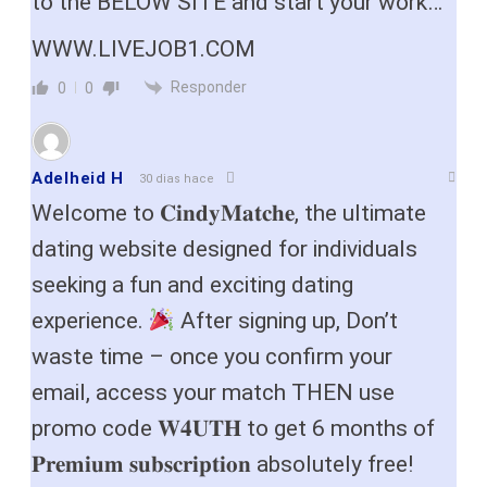
to the BELOW SITE and start your work…
W­W­­W.L­I­V­E­­­J­O­­B­1.C­­O­M
Responder
0
0
Adelheid H
30 dias hace
Welcome to 𝐂𝐢𝐧𝐝𝐲𝐌𝐚𝐭𝐜𝐡𝐞, the ultimate
dating website designed for individuals
seeking a fun and exciting dating
experience.
After signing up, Don’t
waste time – once you confirm your
email, access your match THEN use
promo code 𝐖𝟒𝐔𝐓𝐇 to get 6 months of
𝐏𝐫𝐞𝐦𝐢𝐮𝐦 𝐬𝐮𝐛𝐬𝐜𝐫𝐢𝐩𝐭𝐢𝐨𝐧 absolutely free!