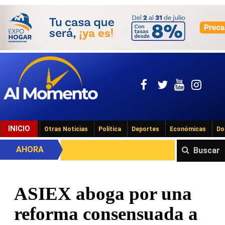
INICIO
Otras Noticias
Política
Deportes
Económicas
Do
AHORA
Buscar
ASIEX aboga por una
reforma consensuada a