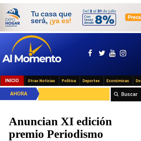
INICIO
Otras Noticias
Política
Deportes
Económicas
Do
AHORA
Buscar
Anuncian XI edición
premio Periodismo