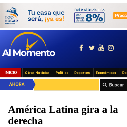
INICIO
Otras Noticias
Política
Deportes
Económicas
Do
AHORA
Buscar
América Latina gira a la
derecha