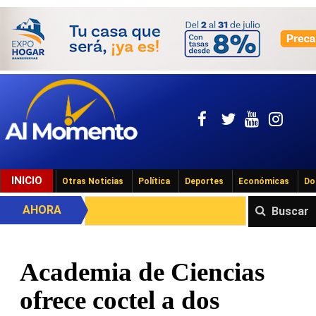
INICIO
Otras Noticias
Política
Deportes
Económicas
Do
AHORA
Buscar
Academia de Ciencias
ofrece coctel a dos