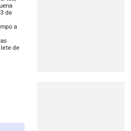
buena
23 de
iempo a
sas
llete de