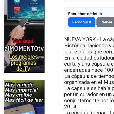
Escuchar artículo
Reproducir
Pausar
NUEVA YORK.- La cáps
Histórica haciendo v
las reliquias que con
En la ciudad estadou
carta y una cápsula 
encerradas hace 100 a
La cápsula de tiempo
organizada en el Mus
La capsula se había 
por un curador en un
conjuntamente por los
2014.
La cápsula preparada