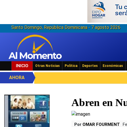
Santo Domingo, República Dominicana - 7 agosto 2026
INICIO
Otras Noticias
Política
Deportes
Económicas
AHORA
Abren en Nu
Por
OMAR FOURMENT
Fe