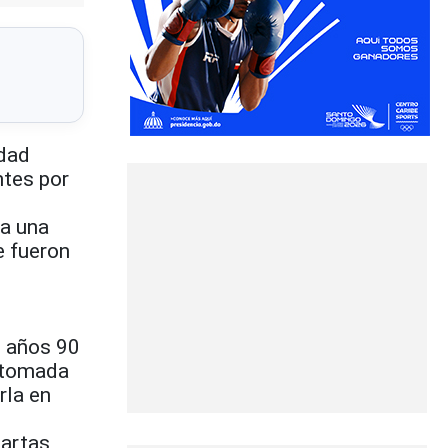
edad
ntes por
ia una
e fueron
s años 90
n tomada
rla en
artas,