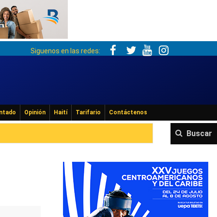
Siguenos en las redes:
ntado
Opinión
Haití
Tarifario
Contáctenos
Buscar