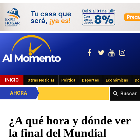
INICIO
Otras Noticias
Política
Deportes
Económicas
Do
AHORA
Buscar
¿A qué hora y dónde ver
la final del Mundial