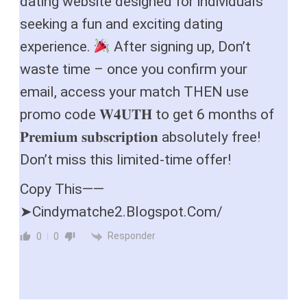
dating website designed for individuals
seeking a fun and exciting dating
experience.
After signing up, Don’t
waste time – once you confirm your
email, access your match THEN use
promo code 𝐖𝟒𝐔𝐓𝐇 to get 6 months of
𝐏𝐫𝐞𝐦𝐢𝐮𝐦 𝐬𝐮𝐛𝐬𝐜𝐫𝐢𝐩𝐭𝐢𝐨𝐧 absolutely free!
Don’t miss this limited-time offer!
Copy This——
➤Cindymatche2.Blogspot.Com/
Responder
0
0