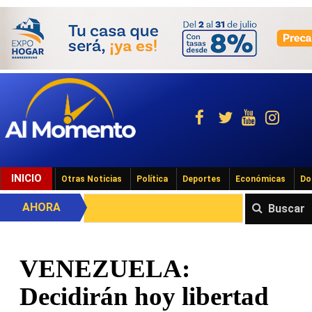
INICIO
Otras Noticias
Política
Deportes
Económicas
Do
AHORA
Buscar
VENEZUELA:
Decidirán hoy libertad