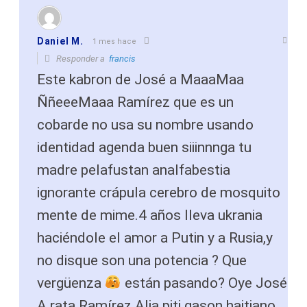
Daniel M.
1 mes hace
Responder a
francis
Este kabron de José a MaaaMaa
ÑñeeeMaaa Ramírez que es un
cobarde no usa su nombre usando
identidad agenda buen siiinnnga tu
madre pelafustan analfabestia
ignorante crápula cerebro de mosquito
mente de mime.4 años lleva ukrania
haciéndole el amor a Putin y a Rusia,y
no disque son una potencia ? Que
vergüenza
están pasando? Oye José
A rata Ramírez Alia piti gason haitiano