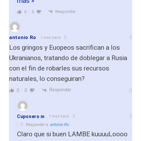
mas »
Responder
0
0
antonio Ro
1 mes hace
Los gringos y Euopeos sacrifican a los
Ukranianos, tratando de doblegar a Rusia
con el fin de robarles sus recursos
naturales, lo conseguiran?
Responder
0
0
Cuponero m
1 mes hace
Responder a
antonio Ro
Claro que si buen LAMBE kuuuuLoooo