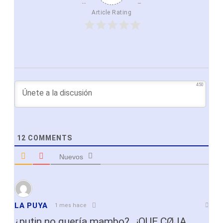
Article Rating
450
12
COMMENTS
Nuevos
LA PUYA
1 mes hace
¿putin no quería mambo?…¡QUE CØJA