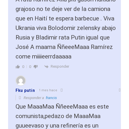
grajoso no te deje ver de la camiona
que en Haití te espera barbecue . Viva
Ukrania viva Bolodomir zelensky abajo
Rusia y Bladimir rata Putin igual que
José A maama ÑñeeeMaaa Ramírez
come miiiieerrdaaaaa
Responder
0
0
Fku putin
1 mes hace
Responder a
francis
Que MaaaMaa ÑñeeeMaaa es este
comunista,pedazo de MaaaMaa
guueevaso y una refinería es un