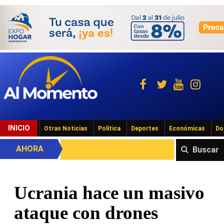
INICIO
Otras Noticias
Política
Deportes
Económicas
Do
AHORA
Buscar
Ucrania hace un masivo
ataque con drones