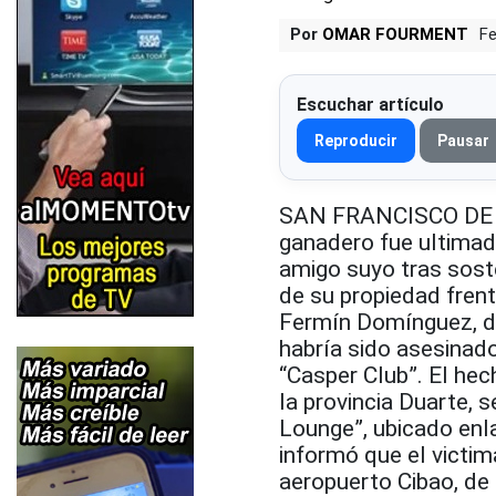
Por
OMAR FOURMENT
Fe
Escuchar artículo
Reproducir
Pausar
SAN FRANCISCO DE M
ganadero fue ultimad
amigo suyo tras sost
de su propiedad frent
Fermín Domínguez, de
habría sido asesinad
“Casper Club”. El he
la provincia Duarte, 
Lounge”, ubicado enla
informó que el victim
aeropuerto Cibao, de