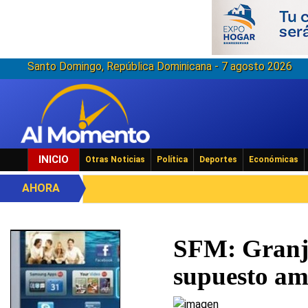
Santo Domingo, República Dominicana - 7 agosto 2026
INICIO
Otras Noticias
Política
Deportes
Económicas
AHORA
SFM: Granje
supuesto am