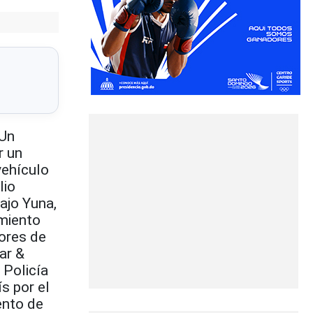
 Un
r un
vehículo
lio
ajo Yuna,
imiento
ores de
ar &
 Policía
s por el
ento de