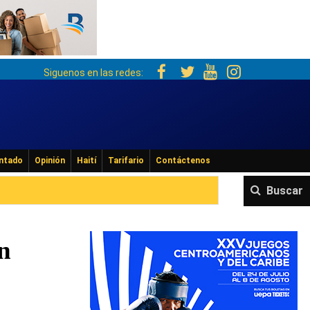
Siguenos en las redes:
ntado
Opinión
Haití
Tarifario
Contáctenos
Buscar
n