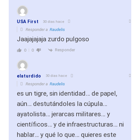
USA First
30 dias hace
Responder a
Raudelis
Jaajajajaja zurdo pulgoso
Responder
0
0
elaturdido
30 dias hace
Responder a
Raudelis
es un tigre, sin identidad… de papel,
aún… destutándoles la cúpula…
ayatolista… jerarcas militares… y
científicos… y de infraestructuras… ni
hablar… y qué lo que… quieres este