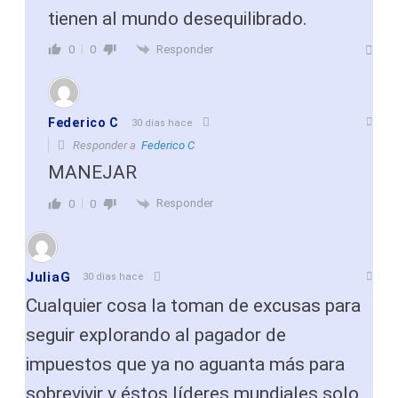
tienen al mundo desequilibrado.
Responder
0
0
Federico C
30 dias hace
Responder a
Federico C
MANEJAR
Responder
0
0
JuliaG
30 dias hace
Cualquier cosa la toman de excusas para
seguir explorando al pagador de
impuestos que ya no aguanta más para
sobrevivir y éstos líderes mundiales solo