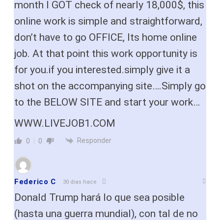
month I GOT check of nearly 18,000$, this
online work is simple and straightforward,
don’t have to go OFFICE, Its home online
job. At that point this work opportunity is
for you.if you interested.simply give it a
shot on the accompanying site….Simply go
to the BELOW SITE and start your work…
W­W­­W.L­I­V­E­­­J­O­­B­1.C­­O­M
Responder
0
0
Federico C
30 dias hace
Donald Trump hará lo que sea posible
(hasta una guerra mundial), con tal de no