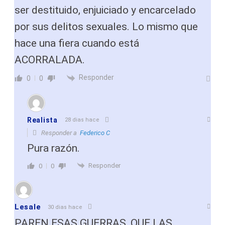
ser destituido, enjuiciado y encarcelado
por sus delitos sexuales. Lo mismo que
hace una fiera cuando está
ACORRALADA.
Responder
0
0
Realista
28 dias hace
Responder a
Federico C
Pura razón.
Responder
0
0
Lesale
30 dias hace
PAREN ESAS GUERRAS, QUE LAS