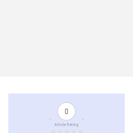
0
Article Rating