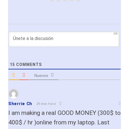
450
15
COMMENTS
Nuevos
Sherrie Ch
28 dias hace
I am making a real GOOD MONEY (300$ to
400$ / hr )online from my laptop. Last