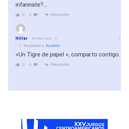
infannate?…
Responder
0
0
Hitler
29 dias hace
Responder a
Raudelis
«Un Tigre de papel «, comparto contigo.
Responder
0
0