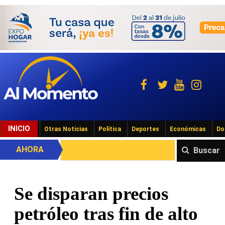
INICIO
Otras Noticias
Política
Deportes
Económicas
Do
AHORA
Buscar
Se disparan precios
petróleo tras fin de alto