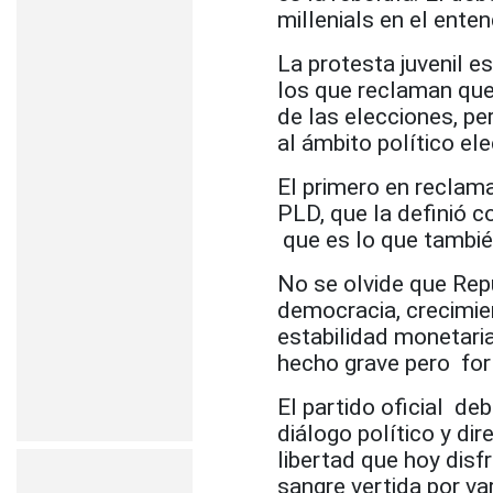
millenials en el enten
La protesta juvenil es
los que reclaman que
de las elecciones, pe
al ámbito político ele
El primero en reclama
PLD, que la definió c
que es lo que también
No se olvide que Rep
democracia, crecimie
estabilidad monetaria
hecho grave pero fort
El partido oficial de
diálogo político y di
libertad que hoy disfr
sangre vertida por va