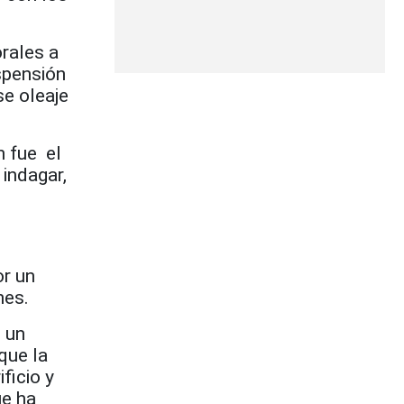
orales a
spensión
se oleaje
n fue el
 indagar,
or un
nes.
s un
que la
ficio y
ue ha