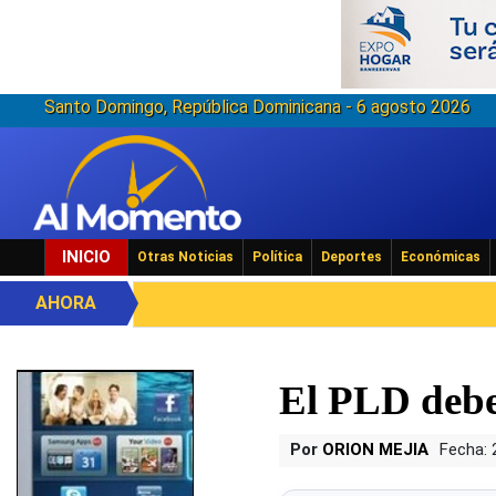
Santo Domingo, República Dominicana - 6 agosto 2026
INICIO
Otras Noticias
Política
Deportes
Económicas
AHORA
El PLD deber
Por
ORION MEJIA
Fecha: 