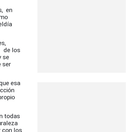
s, en
omo
eldía
es,
l de los
y se
 ser
rque esa
ección
propio
en todas
uraleza
r con los