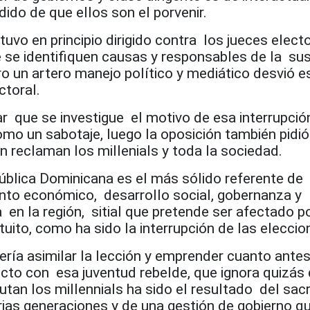
dido de que ellos son el porvenir.
tuvo en principio dirigido contra los jueces elect
 se identifiquen causas y responsables de la su
ro un artero manejo político y mediático desvió e
ctoral.
r que se investigue el motivo de esa interrupció
omo un sabotaje, luego la oposición también pidió
 reclaman los millenials y toda la sociedad.
ública Dominicana es el más sólido referente de
nto económico, desarrollo social, gobernanza y
 en la región, sitial que pretende ser afectado p
uito, como ha sido la interrupción de las eleccio
bería asimilar la lección y emprender cuanto ante
recto con esa juventud rebelde, que ignora quizás 
utan los millennials ha sido el resultado del sacri
rias generaciones y de una gestión de gobierno q