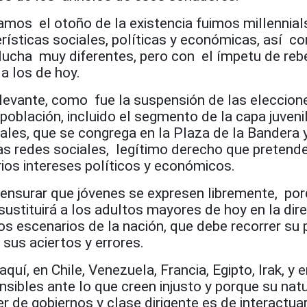
mos el otoño de la existencia fuimos millennial
ísticas sociales, políticas y económicas, así c
ucha muy diferentes, pero con el ímpetu de reb
 a los de hoy.
elevante, como fue la suspensión de las eleccion
 población, incluido el segmento de la capa juveni
ales, que se congrega en la Plaza de la Bandera 
as redes sociales, legítimo derecho que pretende
ios intereses políticos y económicos.
censurar que jóvenes se expresen libremente, po
sustituirá a los adultos mayores de hoy en la dir
os escenarios de la nación, que debe recorrer su 
sus aciertos y errores.
quí, en Chile, Venezuela, Francia, Egipto, Irak, y 
sibles ante lo que creen injusto y porque su nat
er de gobiernos y clase dirigente es de interactua