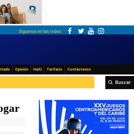
Siguenos en las redes:
ntado
Opinión
Haití
Tarifario
Contáctenos
Buscar
logar