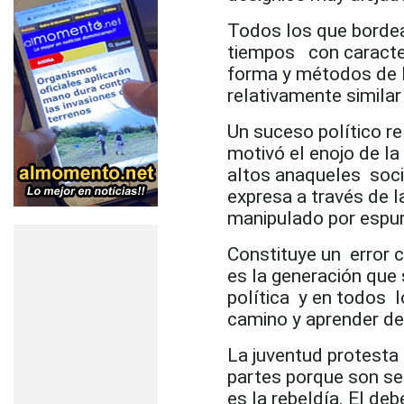
Todos los que bordea
tiempos con caracter
forma y métodos de l
relativamente similar
Un suceso político r
motivó el enojo de la
altos anaqueles soci
expresa a través de l
manipulado por espur
Constituye un error 
es la generación que 
política y en todos l
camino y aprender de 
La juventud protesta a
partes porque son sen
es la rebeldía. El deb