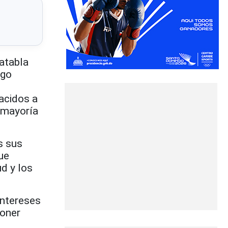
jatabla
zgo
nacidos a
a mayoría
s sus
ue
d y los
intereses
poner