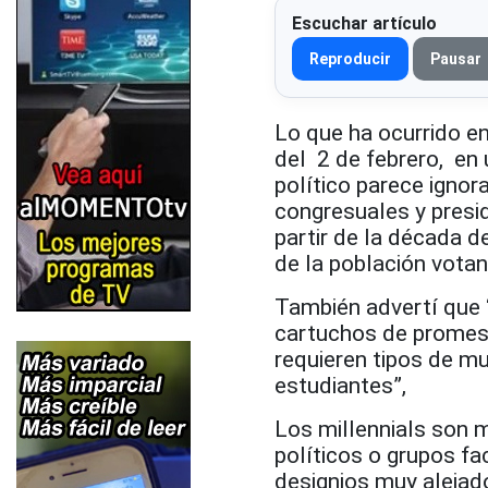
Escuchar artículo
Reproducir
Pausar
Lo que ha ocurrido en
del 2 de febrero, en 
político parece ignor
congresuales y presid
partir de la década 
de la población votan
También advertí que 
cartuchos de promesa
requieren tipos de mu
estudiantes”,
Los millennials son 
políticos o grupos fa
designios muy alejad