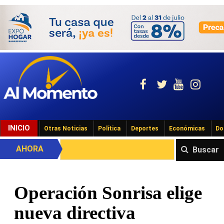
INICIO
Otras Noticias
Política
Deportes
Económicas
Do
AHORA
Buscar
Operación Sonrisa elige
nueva directiva