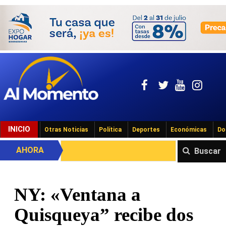
INICIO
Otras Noticias
Política
Deportes
Económicas
Do
AHORA
Buscar
NY: «Ventana a
Quisqueya” recibe dos