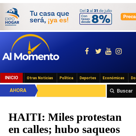
INICIO
Otras Noticias
Política
Deportes
Económicas
Do
AHORA
Buscar
HAITI: Miles protestan
en calles; hubo saqueos