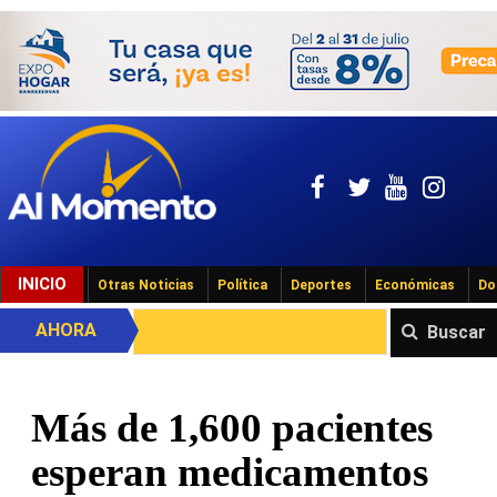
INICIO
Otras Noticias
Política
Deportes
Económicas
Do
AHORA
Buscar
Más de 1,600 pacientes
esperan medicamentos