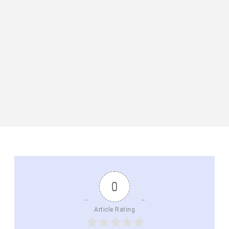
0
Article Rating