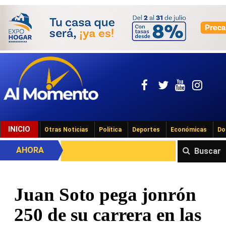
INICIO
Otras Noticias
Política
Deportes
Económicas
Do
AHORA
Buscar
Juan Soto pega jonrón
250 de su carrera en las