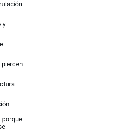
mulación
 y
se
 pierden
uctura
ión.
, porque
se