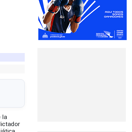
 la
dictador
iática