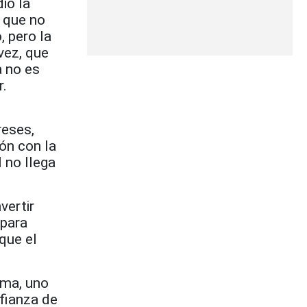
ió la
e que no
, pero la
vez, que
a no es
r.
reses,
ón con la
l no llega
vertir
 para
que el
ema, uno
fianza de