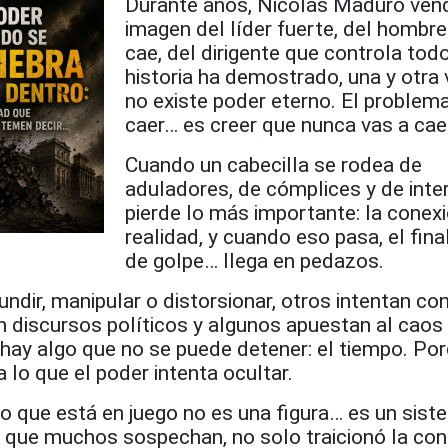
Durante años, Nicolás Maduro vend
imagen del líder fuerte, del hombr
cae, del dirigente que controla todo
historia ha demostrado, una y otra 
no existe poder eterno. El problem
caer… es creer que nunca vas a cae
Cuando un cabecilla se rodea de
aduladores, de cómplices y de inte
pierde lo más importante: la conexi
realidad, y cuando eso pasa, el fina
de golpe… llega en pedazos.
dir, manipular o distorsionar, otros intentan con
n discursos políticos y algunos apuestan al caos
o hay algo que no se puede detener: el tiempo. Por
 lo que el poder intenta ocultar.
o que está en juego no es una figura… es un sist
o que muchos sospechan, no solo traicionó la con