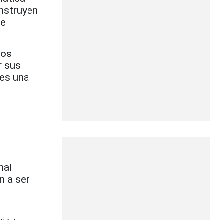
onstruyen
de
ios
r sus
 es una
nal
n a ser