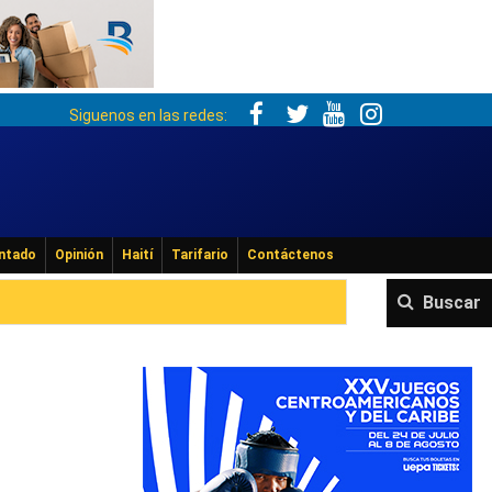
Siguenos en las redes:
ntado
Opinión
Haití
Tarifario
Contáctenos
Buscar