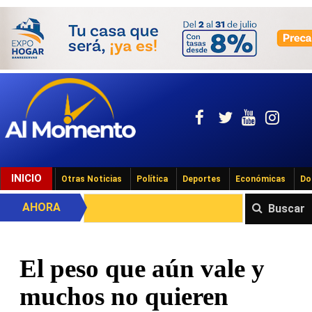
INICIO
Otras Noticias
Política
Deportes
Económicas
Do
AHORA
Buscar
El peso que aún vale y
muchos no quieren