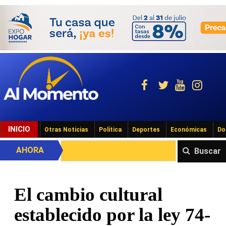
INICIO
Otras Noticias
Política
Deportes
Económicas
Do
AHORA
Buscar
El cambio cultural
establecido por la ley 74-