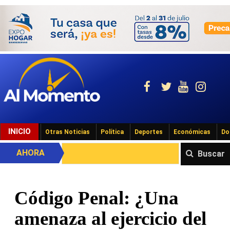
INICIO
Otras Noticias
Política
Deportes
Económicas
Do
AHORA
Buscar
Código Penal: ¿Una
amenaza al ejercicio del