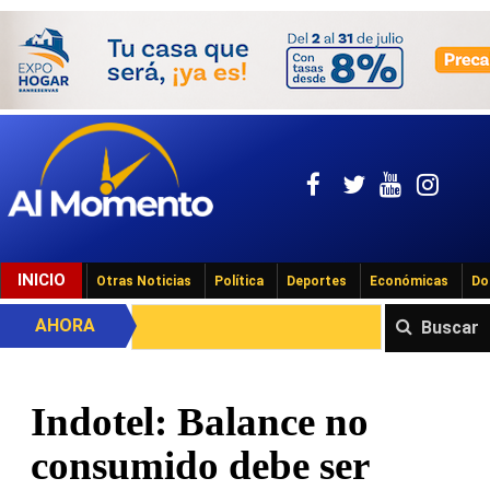
INICIO
Otras Noticias
Política
Deportes
Económicas
Do
AHORA
Buscar
Indotel: Balance no
consumido debe ser