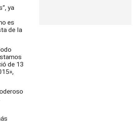
”, ya
mo es
ta de la
todo
réstamos
ció de 13
015»,
poderoso
a
más