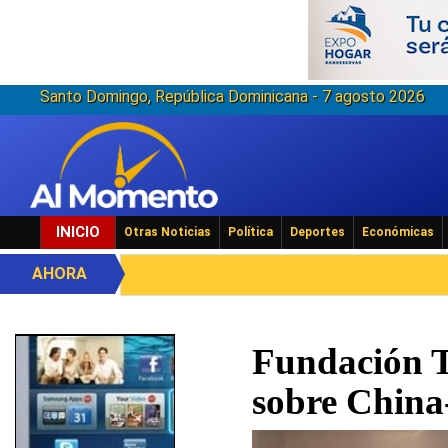
Santo Domingo, República Dominicana - 7 agosto 2026
INICIO
Otras Noticias
Política
Deportes
Económicas
AHORA
Fundación T
sobre Chin