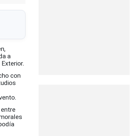
n,
da a
Exterior.
echo con
tudios
vento.
 entre
 morales
 podía