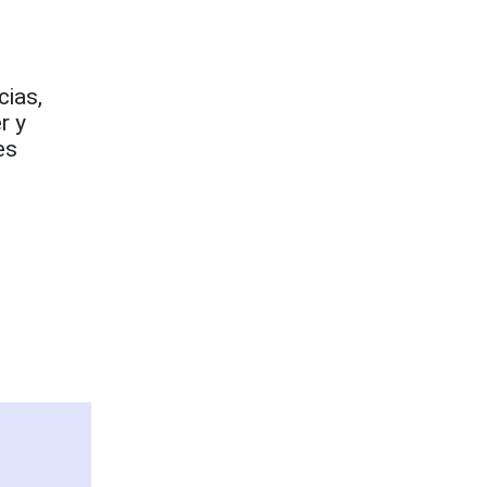
cias,
r y
es