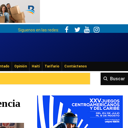
Siguenos en las redes:
ntado
Opinión
Haití
Tarifario
Contáctenos
Buscar
encia