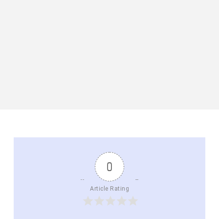
0
Article Rating