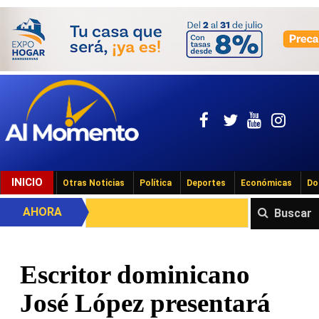
INICIO
Otras Noticias
Política
Deportes
Económicas
Do
AHORA
Buscar
Escritor dominicano
José López presentará