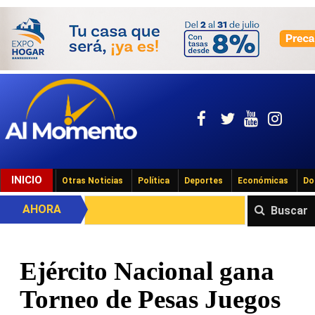
INICIO
Otras Noticias
Política
Deportes
Económicas
Do
AHORA
Buscar
Ejército Nacional gana
Torneo de Pesas Juegos