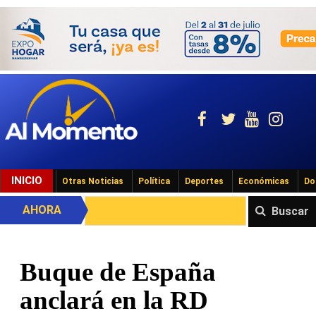
INICIO
Otras Noticias
Política
Deportes
Económicas
Do
AHORA
Buscar
Buque de España
anclará en la RD