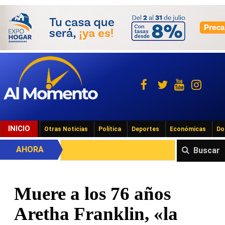
INICIO
Otras Noticias
Política
Deportes
Económicas
Do
AHORA
Buscar
Muere a los 76 años
Aretha Franklin, «la