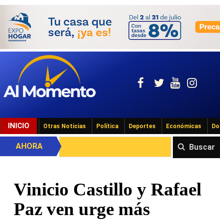
INICIO
Otras Noticias
Política
Deportes
Económicas
Do
AHORA
Buscar
Vinicio Castillo y Rafael
Paz ven urge más