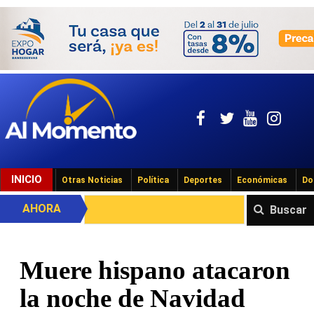
INICIO
Otras Noticias
Política
Deportes
Económicas
Do
AHORA
Buscar
Muere hispano atacaron
la noche de Navidad