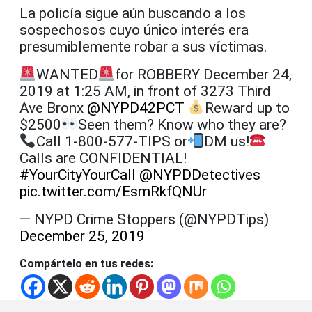
La policía sigue aún buscando a los
sospechosos cuyo único interés era
presumiblemente robar a sus víctimas.
WANTED
for ROBBERY December 24,
2019 at 1:25 AM, in front of 3273 Third
Ave Bronx
@NYPD42PCT
Reward up to
$2500
Seen them? Know who they are?
Call 1-800-577-TIPS or
DM us!
Calls are CONFIDENTIAL!
#YourCityYourCall
@NYPDDetectives
pic.twitter.com/EsmRkfQNUr
— NYPD Crime Stoppers (@NYPDTips)
December 25, 2019
Compártelo en tus redes: