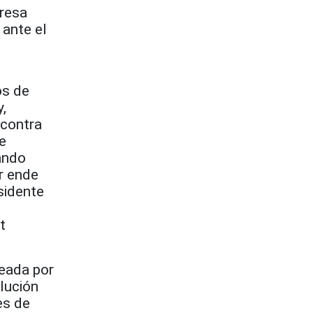
resa
 ante el
os de
,
 contra
e
eando
r ende
sidente
t
deada por
lución
es de