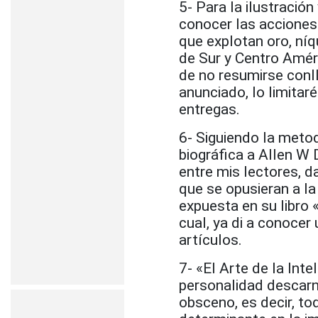
5- Para la ilustració
conocer las acciones 
que explotan oro, níqu
de Sur y Centro Améri
de no resumirse conll
anunciado, lo limitar
entregas.
6- Siguiendo la met
biográfica a Allen W 
entre mis lectores, d
que se opusieran a la
expuesta en su libro «
cual, ya di a conocer
artículos.
7- «El Arte de la Int
personalidad descarnad
obsceno, es decir, to