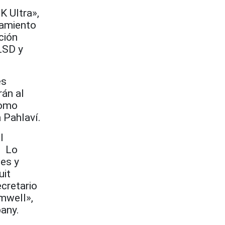
K Ultra»,
namiento
ación
LSD y
es
rán al
como
 Pahlaví.
l
. Lo
tes y
uit
cretario
mwell»,
pany.