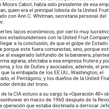
 Moors Cabot, había sido presidente de esa emp
, quien era el principal lobista de la United Fruit
ado con Ann C. Whitman, secretaria personal del
r.
uertes lazos económicos, por cierto muy lucrativ
rios estadounidenses con la United Fruit Company
legar a la conclusión, de que el golpe de Estado
e porque este fuera comunistas, sino, porque est
se al exagerado latifundio de la bananera, plant
orma agraria, afectaba a esa empresa frutera y po
isma, y los de Dulles y asociados, además, el pre
 que la embajada de los EE.UU., Washington, el
do, el Pentágono, y los dueños de la United Frui
oder detrás del trono.
 de la CIA estuvo a su cargo la «Operación 40» i
Eisenhower en marzo de 1960 después de la Revo
 operación que estaba destinada a derrocar Jef