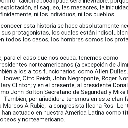
onfrontación apocalíptica será inevitable, porque
 explotación, el saqueo, las masacres, la iniquidad
inidamente, ni los individuos, ni los pueblos.
 conocer esta historia se hace absolutamente ne
 sus protagonistas, los cuales están indisoluble
en todos los casos, los hombres somos los prot
e, para el caso que nos ocupa, tenemos como
presidentes norteamericanos (a excepción de Ji
bién a los altos funcionarios, como Allen Dulles
r Hoover, Otto Reich, John Negroponte, Roger Nor
lary Clinton; y en el presente, al presidente Don
como John Bolton Secretario de Seguridad y Mik
. También, por añadidura tenemos en este clan fa
a Marcos A Rubio, la congresista Ileana Ros- Leht
e han actuado en nuestra América Latina como tí
ropeos y norteamericano.