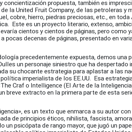
n y concientización propuesta, también es impresci
de la United Fruit Company, de las petroleras y 
el, cobre, hierro, piedras preciosas, etc., en tod
ca. Este es un proyecto literario, extenso, ambic
evaría cientos y cientos de páginas, pero como y
é a pocas decenas de páginas, presentado en vari
odología precedentemente expuesta, demos una p
Dulles un personaje siniestro que ha despertado i
ada su chocante estrategia para aplastar a las n
 política imperialista de los EE.UU. Esa estrategi
The Craf o Intelligence (El Arte de la Inteligencia)
 un breve extracto en la primera parte de esta seri
eligencia», es un texto que enmarca a su autor con
a de principios éticos, nihilista, fascista, amora
do un psicópata de rango mayor, que jugó un pape