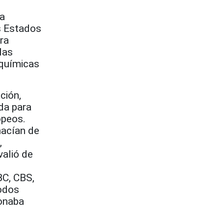
na
os Estados
ra
las
 químicas
ción,
da para
opeos.
hacían de
,
valió de
BC, CBS,
odos
ionaba