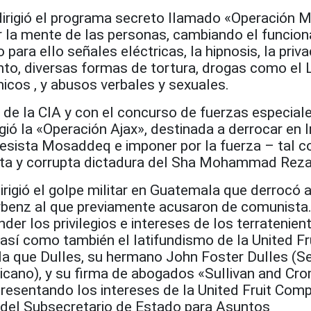
dirigió el programa secreto llamado «Operación M
r la mente de las personas, cambiando el funcio
o para ello señales eléctricas, la hipnosis, la priv
ento, diversas formas de tortura, drogas como el 
icos , y abusos verbales y sexuales.
 de la CIA y con el concurso de fuerzas especial
gió la «Operación Ajax», destinada a derrocar en I
resista Mosaddeq e imponer por la fuerza – tal 
nta y corrupta dictadura del Sha Mohammad Reza
irigió el golpe militar en Guatemala que derrocó a
rbenz al que previamente acusaron de comunista
der los privilegios e intereses de los terratenien
así como también el latifundismo de la United Fr
a que Dulles, su hermano John Foster Dulles (Se
cano), y su firma de abogados «Sullivan and Cro
presentando los intereses de la United Fruit Com
del Subsecretario de Estado para Asuntos