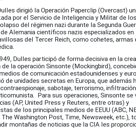
ulles dirigió la Operación Paperclip (Overcast) u
ada por el Servicio de Inteligencia y Militar de l
olapso del régimen nazi durante la Segunda Guer
 de Alemania científicos nazis especializados en 
illosas del Tercer Reich, como cohetes, armas
dica.
1949, Dulles participó de forma decisiva en la crea
n de la operación Sinsonte (Mockingbird), concebi
los medios de comunicación estadounidenses y eur
ió de unidades secretas en Europa, que además 
 contraespionaje, sabotaje, terrorismo, infiltración
nticomunista. Para sus operaciones, Sinsonte se 
ias (AP, United Press y Reuters, entre otras) y
istas de los principales medios de EEUU (ABC, N
 The Washington Post, Time, Newsweek, etc.), t
dir montañas de noticias que la CIA les proporc