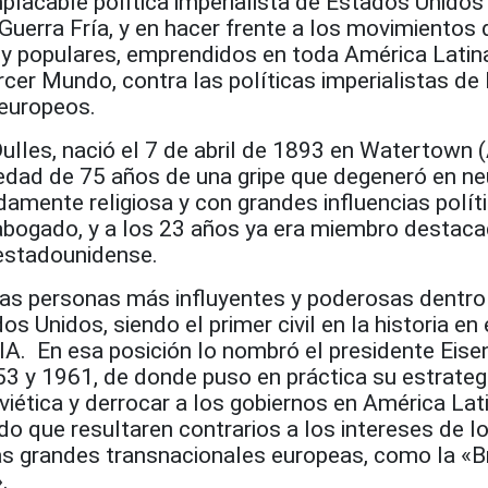
placable política imperialista de Estados Unidos 
 Guerra Fría, y en hacer frente a los movimientos 
 y populares, emprendidos en toda América Latina
cer Mundo, contra las políticas imperialistas de
 europeos.
ulles, nació el 7 de abril de 1893 en Watertown (
 edad de 75 años de una gripe que degeneró en 
damente religiosa y con grandes influencias polít
abogado, y a los 23 años ya era miembro destaca
 estadounidense.
 las personas más influyentes y poderosas dentro
s Unidos, siendo el primer civil en la historia en 
IA. En esa posición lo nombró el presidente Eise
3 y 1961, de donde puso en práctica su estrateg
oviética y derrocar a los gobiernos en América Lat
o que resultaren contrarios a los intereses de l
as grandes transnacionales europeas, como la «Br
.