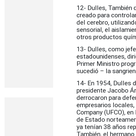
12- Dulles, También 
creado para controla
del cerebro, utilizand
sensorial, el aislami
otros productos quím
13- Dulles, como jefe
estadounidenses, diri
Primer Ministro prog
sucedió – la sangrie
14- En 1954, Dulles d
presidente Jacobo Á
derrocaron para defen
empresarios locales, 
Company (UFCO), en l
de Estado norteameri
ya tenían 38 años re
También, el hermano 