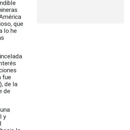
ndible
mineras
a América
ioso, que
a lo he
as
incelada
nterés
aciones
a fue
, de la
e de
 una
l y
l