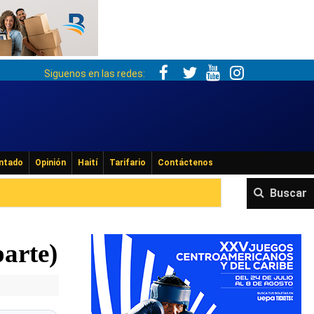
Siguenos en las redes:
ntado
Opinión
Haití
Tarifario
Contáctenos
Buscar
parte)