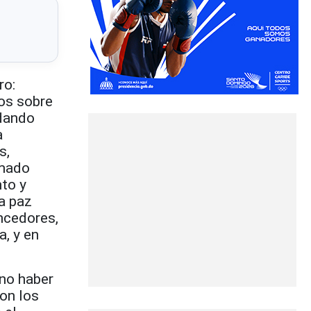
ro:
nos sobre
 dando
a
s,
amado
nto y
da paz
encedores,
a, y en
 no haber
con los