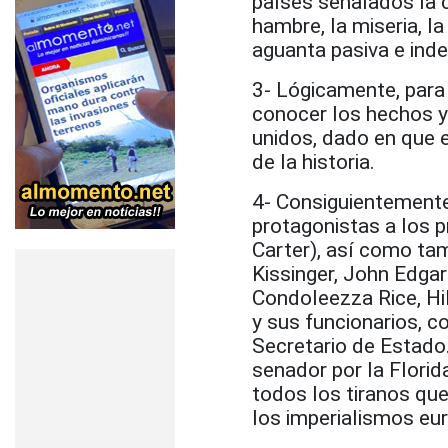
países señalados la c
hambre, la miseria, la
aguanta pasiva e indef
3- Lógicamente, para
conocer los hechos y
unidos, dado en que 
de la historia.
4- Consiguientement
protagonistas a los 
Carter), así como tam
Kissinger, John Edga
Condoleezza Rice, Hil
y sus funcionarios, 
Secretario de Estado
senador por la Florid
todos los tiranos qu
los imperialismos eu