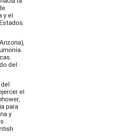
hacia la
de
 y el
 Estados
Arizona),
neumonía.
icas.
do del
 del
ejercer el
nhower,
ia para
ina y
os
itish