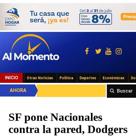
INICIO
Otras Noticias
Política
Deportes
Económicas
Do
AHORA
Buscar
SF pone Nacionales
contra la pared, Dodgers