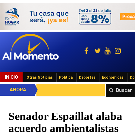
INICIO
Otras Noticias
Política
Deportes
Económicas
Do
AHORA
Buscar
Senador Espaillat alaba
acuerdo ambientalistas