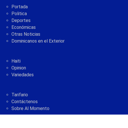
Portada
Politica
Deportes
Económicas
Otras Noticias
Dominicanos en el Exterior
Haiti
Opinion
Variedades
Tarifario
Contáctenos
Sobre Al Momento
2005 - 2021 © AlMomento.net AlMomento.net
Desarrollado por
G Soluciones