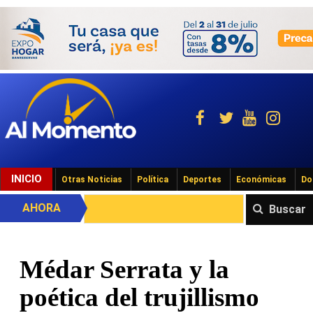
INICIO
Otras Noticias
Política
Deportes
Económicas
Do
AHORA
Buscar
Médar Serrata y la
poética del trujillismo