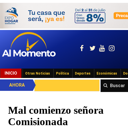
INICIO
Otras Noticias
Política
Deportes
Económicas
Do
AHORA
Buscar
Mal comienzo señora
Comisionada