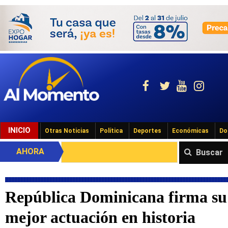
INICIO
Otras Noticias
Política
Deportes
Económicas
Do
AHORA
Buscar
República Dominicana firma su
mejor actuación en historia