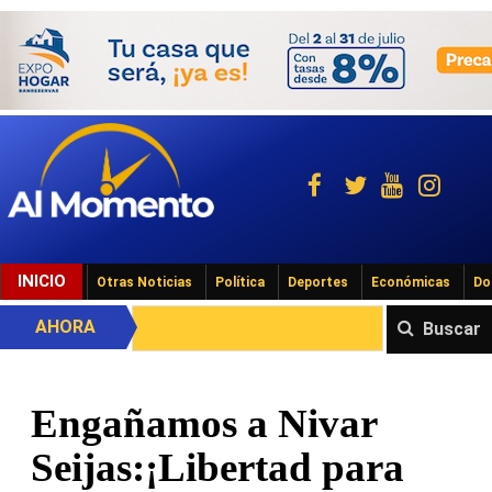
INICIO
Otras Noticias
Política
Deportes
Económicas
Do
AHORA
Buscar
Engañamos a Nivar
Seijas:¡Libertad para