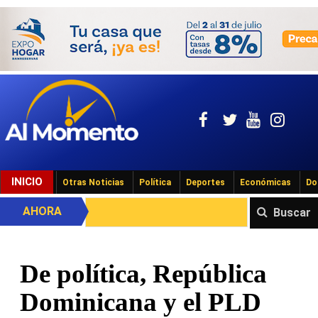
INICIO
Otras Noticias
Política
Deportes
Económicas
Do
AHORA
Buscar
De política, República
Dominicana y el PLD