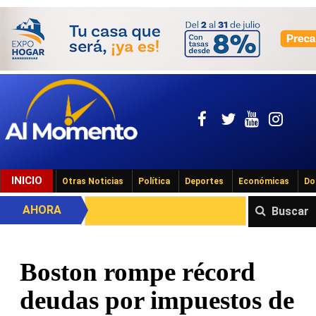
INICIO
Otras Noticias
Política
Deportes
Económicas
Do
AHORA
Buscar
Boston rompe récord
deudas por impuestos de