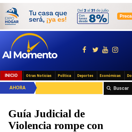
INICIO
Otras Noticias
Política
Deportes
Económicas
Do
AHORA
Buscar
Guía Judicial de
Violencia rompe con