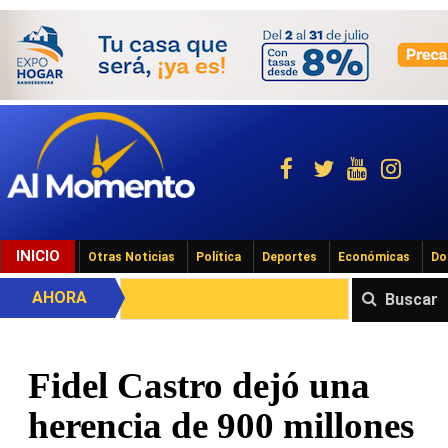
INICIO
Otras Noticias
Política
Deportes
Económicas
Do
AHORA
Buscar
Fidel Castro dejó una
herencia de 900 millones