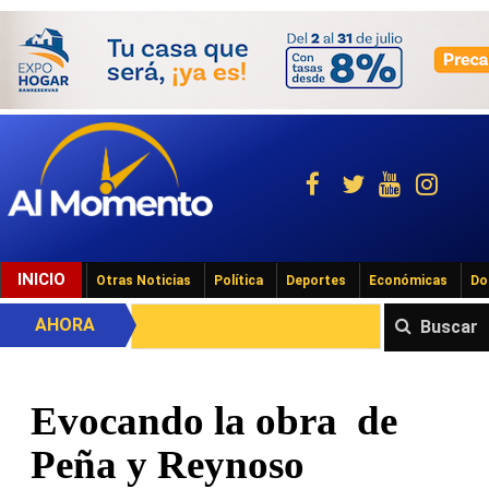
INICIO
Otras Noticias
Política
Deportes
Económicas
Do
AHORA
Buscar
Evocando la obra de
Peña y Reynoso