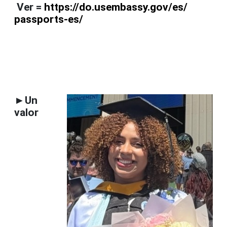
Ver =
https://do.usembassy.gov/es/
passports-es/
►Un
valor