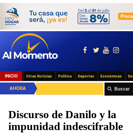
INICIO
Otras Noticias
Política
Deportes
Económicas
Do
AHORA
Buscar
Discurso de Danilo y la
impunidad indescifrable