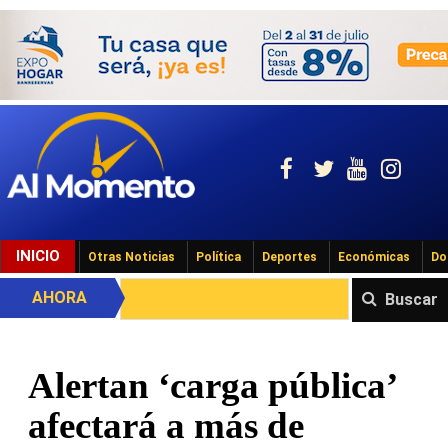
INICIO
Otras Noticias
Política
Deportes
Económicas
Do
AHORA
Buscar
Alertan ‘carga pública’
afectará a más de