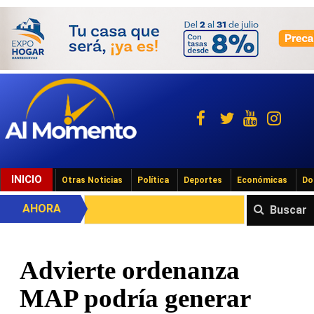
INICIO
Otras Noticias
Política
Deportes
Económicas
Do
AHORA
Buscar
Advierte ordenanza
MAP podría generar