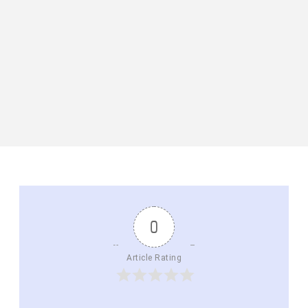
0
Article Rating