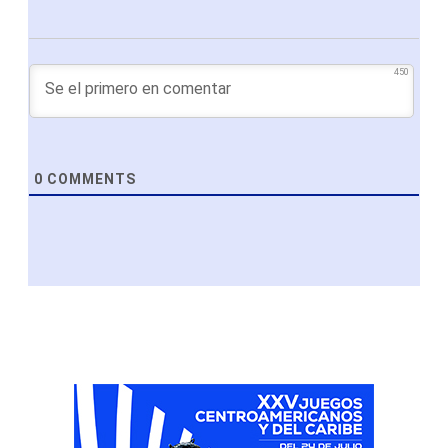
450
0
COMMENTS