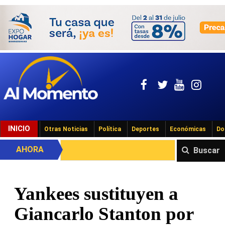
INICIO
Otras Noticias
Política
Deportes
Económicas
Do
AHORA
Buscar
Yankees sustituyen a
Giancarlo Stanton por