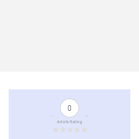
0
Article Rating