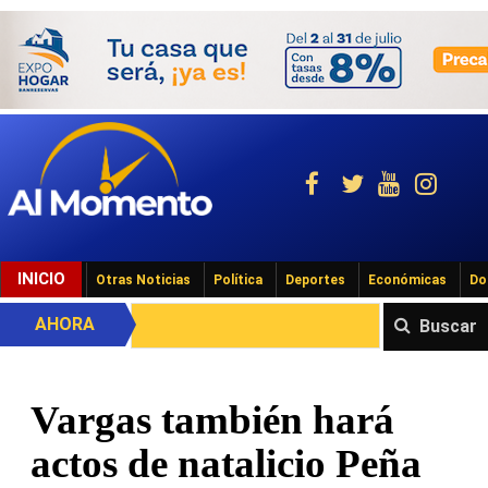
INICIO
Otras Noticias
Política
Deportes
Económicas
Do
AHORA
Buscar
Vargas también hará
actos de natalicio Peña