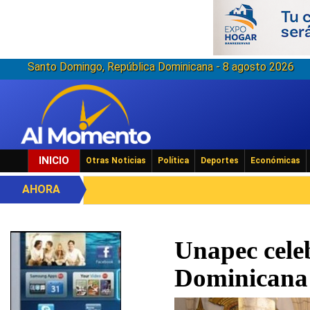
Santo Domingo, República Dominicana - 8 agosto 2026
INICIO
Otras Noticias
Política
Deportes
Económicas
AHORA
Unapec celeb
Dominicana