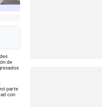
ades
ión de
egresados
e
rmó parte
dad con