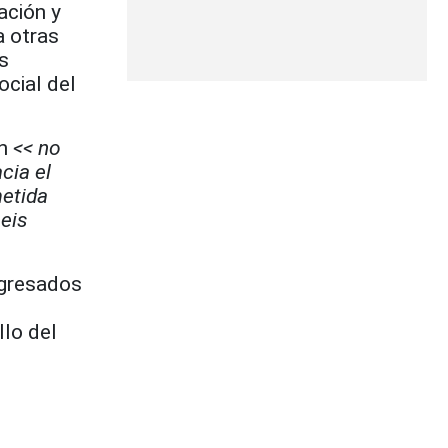
ación y
a otras
s
ocial del
ón
<< no
cia el
metida
eis
egresados
llo del