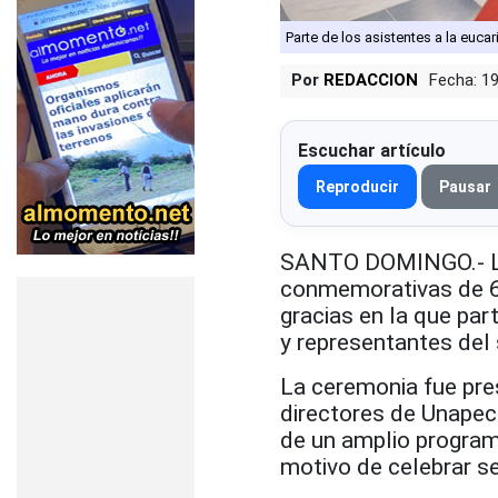
Parte de los asistentes a la euca
Por
REDACCION
Fecha: 1
Escuchar artículo
Reproducir
Pausar
SANTO DOMINGO.- La 
conmemorativas de 60
gracias en la que pa
y representantes del 
La ceremonia fue pres
directores de Unapec 
de un amplio program
motivo de celebrar se