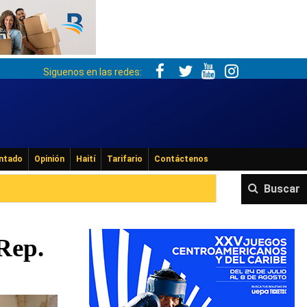
Siguenos en las redes:
ntado
Opinión
Haití
Tarifario
Contáctenos
Buscar
Rep.