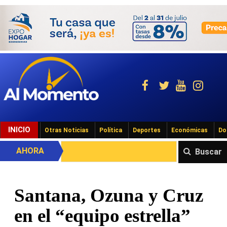
INICIO
Otras Noticias
Política
Deportes
Económicas
Do
AHORA
Buscar
Santana, Ozuna y Cruz
en el “equipo estrella”